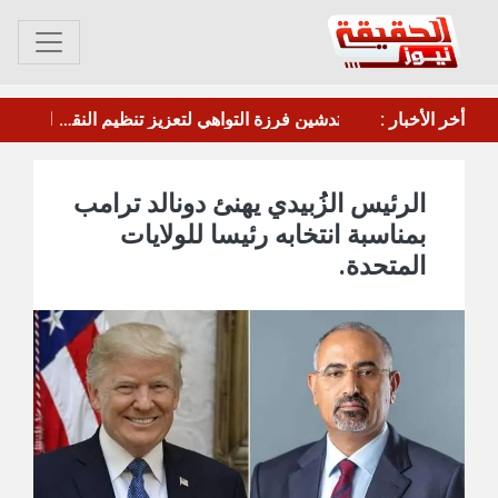
أخر الأخبار :
ليس الاتفاق النووي.."وول ستريت جورنال": ترامب لوح بإمكانية وقف الحرب ضد إيران بشرط واحد
الرئيس الزُبيدي يهنئ دونالد ترامب
بمناسبة انتخابه رئيسا للولايات
المتحدة.