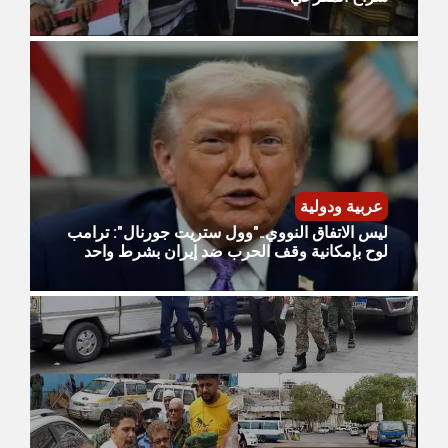
عربية ودولية
ليس الاتفاق النووي.."وول ستريت جورنال": ترامب
لوح بإمكانية وقف الحرب ضد إيران بشرط واحد