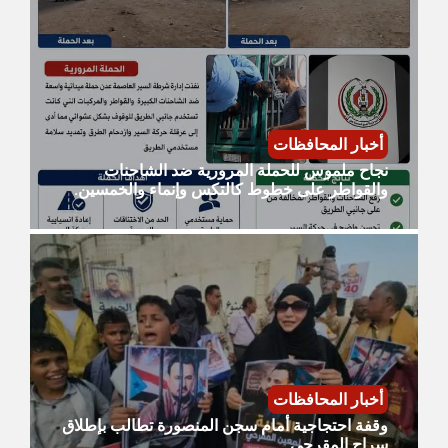
أخبار المحافظات
نجاح ملموس للحملة المرورية ضد الشاحنات
والقواطر على خطوط كالتكس وإنماء والخمسين.
أخبار المحافظات
وقفة احتجاجية أمام سجن المنصورة تطالب بإطلاق
سراح المقرحي