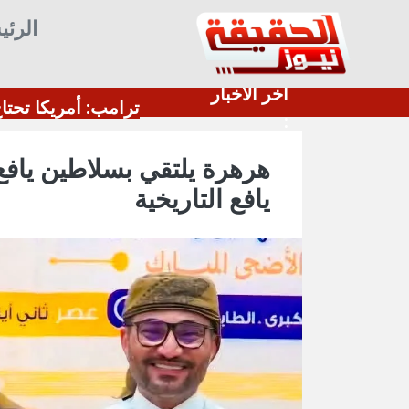
الرئي
أخر الأخبار
أمريكية تسحب طائرات التزود بالوقود من مطار بن غوري
:
هرهرة يلتقي بسلاطين يافع
يافع التاريخية