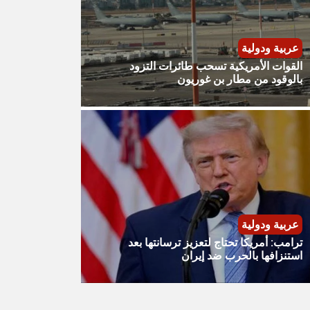
عربية ودولية
القوات الأمريكية تسحب طائرات التزود
بالوقود من مطار بن غوريون
عربية ودولية
ترامب: أمريكا تحتاج لتعزيز ترسانتها بعد
استنزافها بالحرب ضد إيران