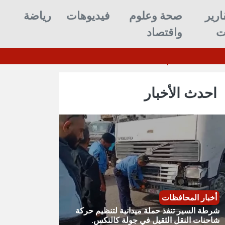
ارير
صحة وعلوم
فيديوهات
رياضة
ت
واقتصاد
نتها بعد استنزافها بالحرب ضد إيران
احدث الأخبار
أخبار المحافظات
شرطة السير تنفذ حملة ميدانية لتنظيم حركة
شاحنات النقل الثقيل في جولة كالتكس.