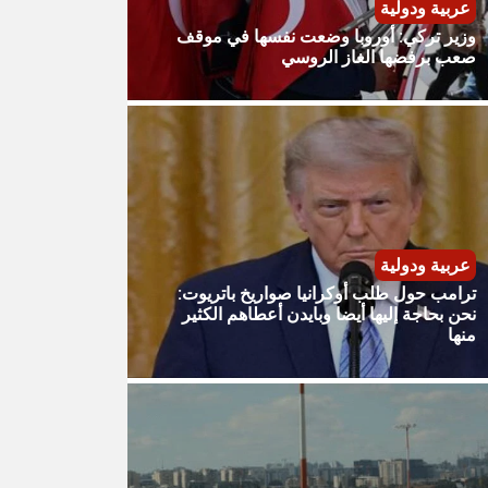
عربية ودولية
وزير تركي: أوروبا وضعت نفسها في موقف
صعب برفضها الغاز الروسي
عربية ودولية
ترامب حول طلب أوكرانيا صواريخ باتريوت:
نحن بحاجة إليها أيضا وبايدن أعطاهم الكثير
منها