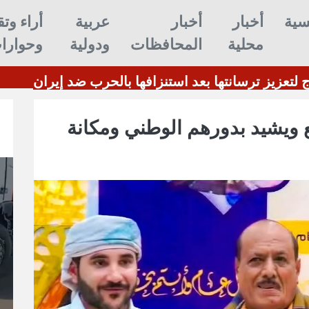
سية
أخبار
أخبار
عربية
أراء وتق
محلية
المحافظات
ودولية
وحوارا
ون
ترامب: أمريكا تحتاج لتعزيز ترسا
 ويشيد بدورهم الوطني ومكانة