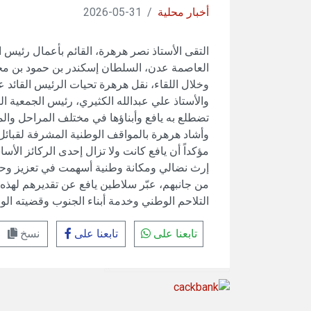
أخبار محلية
/
31-05-2026
التقى الأستاذ نصر هرهرة، القائم بأعمال رئيس ا
العاصمة عدن، السلطان إسكندر بن حمود بن مح
وخلال اللقاء، نقل هرهرة تحيات الرئيس القائد 
والأستاذ علي عبدالله الكثيري، رئيس الجمعية ال
تضطلع به يافع وأبناؤها في مختلف المراحل وال
وأشاد هرهرة بالمواقف الوطنية المشرفة لقبائل 
مؤكداً أن يافع كانت ولا تزال إحدى الركائز الأس
إرث نضالي ومكانة وطنية أسهمت في تعزيز وحدة
من جانبهم، عبّر سلاطين يافع عن تقديرهم لهذه 
التلاحم الوطني وخدمة أبناء الجنوب وقضيته الو
تابعنا على
تابعنا على
نسخ