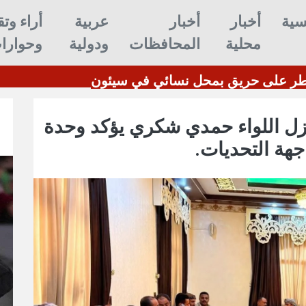
سية
أخبار
أخبار
عربية
أراء وتق
محلية
المحافظات
ودولية
وحوارا
الدفاع المدني يسيطر على حريق بمحل نسائي في
ل اللواء حمدي شكري يؤكد وحدة
هة التحديات.