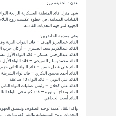
عدن - الحقيقة نيوز
شهد منزل قائد المنطقة العسكرية الرابعة اللواء
القيادات الميدانية، في خطوة عكست روح التل
الجهود لمواجهة التحديات القادمة.
وفي مقدمة الحاضرين:
القائد عبدالعزيز الهدف — قائد القوات البرية وقائ
القائد عبدالكريم سعد الضنبري — أركان حرب الق
القائد عبدالرحمن عسكر — قائد اللواء الأول مشا
القائد محمد يسلم الصبيحي — قائد اللواء الأول ح
القائد علي فضل حسن — قائد اللواء الثاني حزم.
القائد أحمد محمود البكري — قائد لواء الشرطة ا
القائد علي النوبي — قائد اللواء 13 صاعقة.
القائد علي كحلان — رئيس عمليات اللواء الثاني 
القائد وضاح أبو ثورة — قائد كتيبة في اللواء الثا
القائد أسعد الجحافي.
وأكد اللقاء أهمية توحيد الصفوف وتنسيق الجهو
التحديات بروح المسؤولية والشراكة، بما يعزز