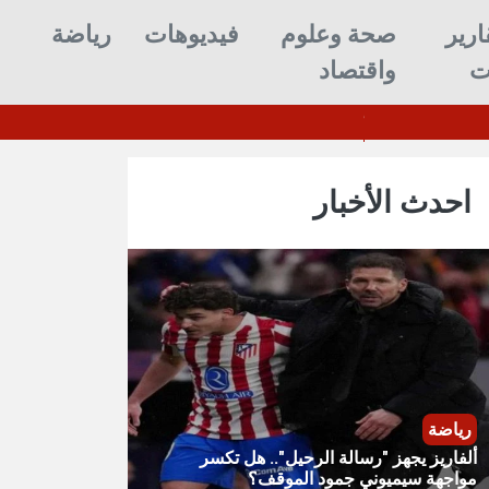
ارير
صحة وعلوم
فيديوهات
رياضة
ت
واقتصاد
 سيئون
ألفاريز يجهز "ر
احدث الأخبار
رياضة
ألفاريز يجهز "رسالة الرحيل".. هل تكسر
مواجهة سيميوني جمود الموقف؟