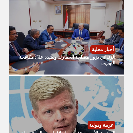
أخبار محلية
الزنداني يزور مصلحة الجمارك ويشدد على مكافحة
التهريب
عربية ودولية
​المبعوث الأممي يحذر من انزلاق اليمن إلى «صراع