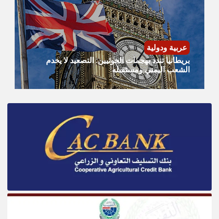
عربية ودولية
​بريطانيا تندد بهجمات الحوثيين: التصعيد لا يخدم
الشعب اليمني ومستقبله