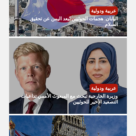
عربية ودولية
​اليابان: هجمات الحوثيين تُبعد اليمن عن تحقيق
السلام
عربية ودولية
​وزيرة الخارجية تبحث مع المبعوث الأممي تداعيات
التصعيد الأخير للحوثيين