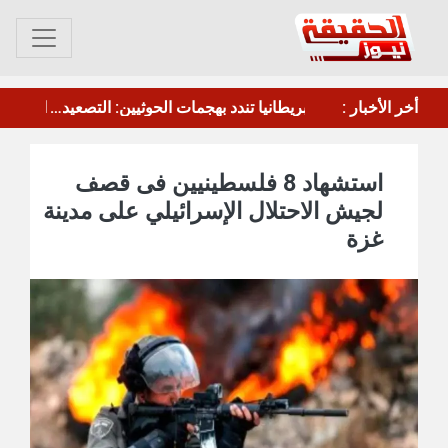
أخر الأخبار :
​وزيرة الخارجية تبحث مع المبعوث الأممي تداعيات التصعيد الأخير للحوثيين
​بريطانيا تندد بهجمات الحوثيين: التصعيد لا يخدم الشعب اليمني ومستقبله
استشهاد 8 فلسطينيين فى قصف
لجيش الاحتلال الإسرائيلي على مدينة
غزة