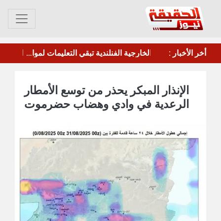
أخر الأخبار :
مجلس الدفاع الوطني يقر الرد الحازم على هجمات الحوثيين ويرفع الجاهزية القصوى
الخارجية الفنلندية تبقي التعليمات لمواطنيها الراغبين بالقتال في أوكرانيا وتحذر من غياب المساعدة
الإنذار المبكر يحذر من توسع الأمطار
الرعدية في وادي وهضاب حضرموت