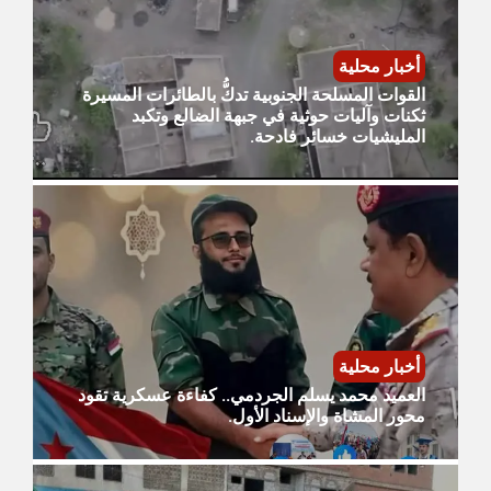
أخبار محلية
القوات المسلحة الجنوبية تدكُّ بالطائرات المسيرة
ثكنات وآليات حوثية في جبهة الضالع وتكبد
المليشيات خسائر فادحة.
أخبار محلية
العميد محمد يسلم الجردمي.. كفاءة عسكرية تقود
محور المشاة والإسناد الأول.