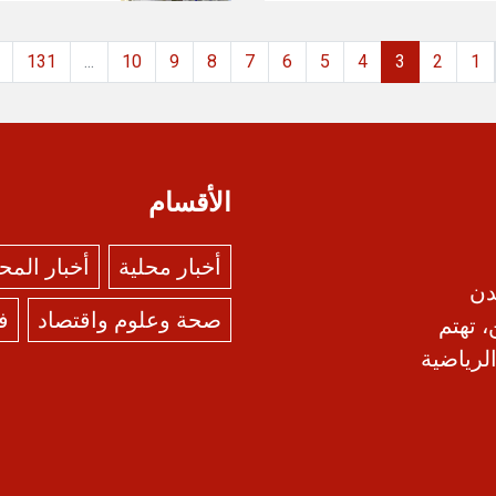
131
...
10
9
8
7
6
5
4
3
2
1
الأقسام
أخبار محلية
أخبار الم
دن
صحة وعلوم واقتصاد
ف
، تهتم
الرياضية