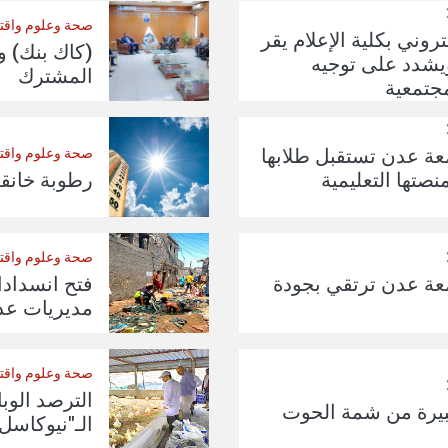
صحة وعلوم واقت
وني بكلية الإعلام يقر
(كاك بنك) و
يشدد على توجيه
المشترك
مجتمعية
معة عدن تستقبل طلابها
صحة وعلوم واقت
صتها التعليمية
رطوبة خانق
صحة وعلوم واقت
امعة عدن ترتقي بجودة
فتح انسدا
مديريات عد
صحة وعلوم واقت
الترصد الو
بيرة من شمة الحوت
الـ"نيوكاسل