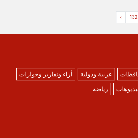
›
132
حافظات
عربية ودولية
أراء وتقارير وحوارات
يديوهات
رياضة