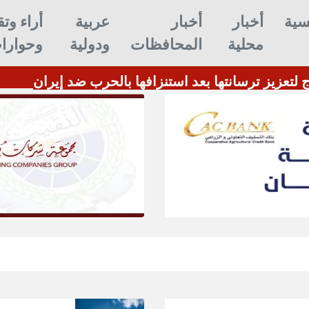
سية
أخبار
أخبار
عربية
أراء وتق
محلية
المحافظات
ودولية
وحوارا
 لتعزيز ترسانتها بعد استنزافها بالحرب ضد إيران