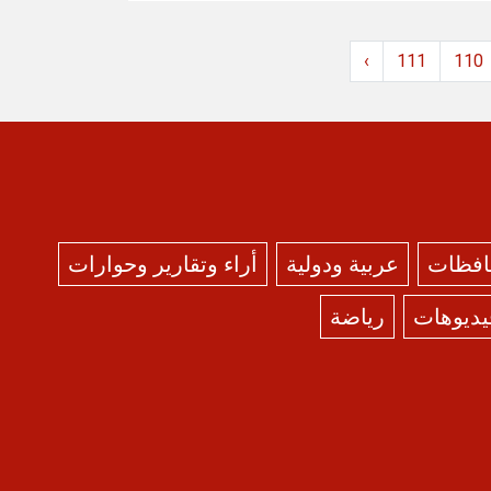
›
111
110
حافظات
عربية ودولية
أراء وتقارير وحوارات
يديوهات
رياضة