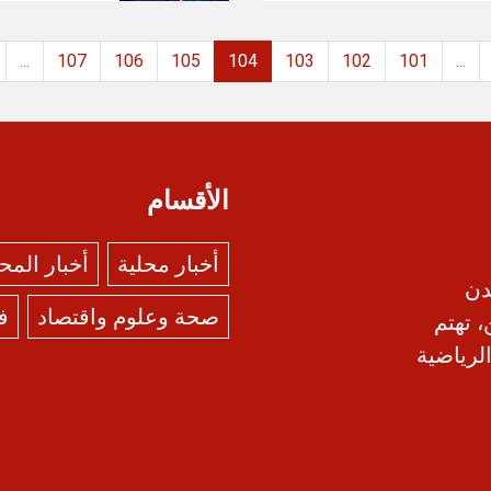
...
107
106
105
104
103
102
101
...
الأقسام
أخبار محلية
أخبار الم
دن
صحة وعلوم واقتصاد
ف
، تهتم
الرياضية