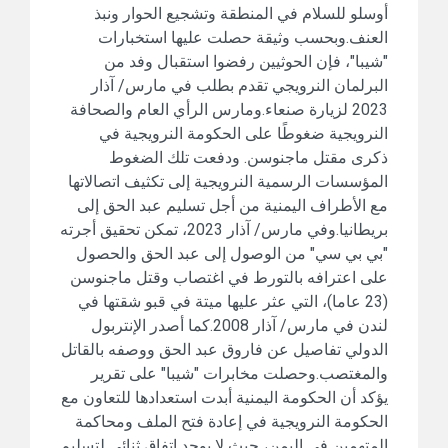
أوسلو للسلام في المنطقة وتشجيع الحوار ونبذ
العنف.وبحسب وثيقة حصلت عليها استخبارات
"شيبا"، فإن الحوثيين رفضوا استقبال وفد من
البرلمان النرويجي تقدم بطلب في مارس/ آذار
2023 لزيارة صنعاء.ومارس الرأي العام والصحافة
النرويجية ضغوطًا على الحكومة النرويجية في
ذكرى مقتل ماجنوسن. ودفعت تلك الضغوط
المؤسسات الرسمية النرويجية إلى تكثيف اتصالاتها
مع الأطراف اليمنية من أجل تسليم عبد الحق إلى
بريطانيا.وفي مارس/ آذار 2023، تمكن تحقيق أجرته
"بي بي سي" من الوصول إلى عبد الحق والحصول
على اعترافه بالتورط في اغتصاب وقتل ماجنوسن
(23 عاما)، التي عثر عليها ميتة في قبو شقتها في
لندن في مارس/ آذار 2008.كما أصدر الإنتربول
الدولي تفاصيل عن فاروق عبد الحق ووصفه بالقاتل
والمغتصب.وحصلت مخابرات "شيبا" على تقرير
يؤكد أن الحكومة اليمنية أبدت استعدادها للتعاون مع
الحكومة النرويجية في إعادة فتح الملف ومحاكمة
المتهمين في اليمن، حيث لا يوجد اتفاق ثنائي لتسليم