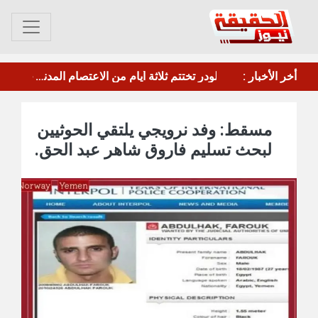
أخر الأخبار :
زنجبار: العصيان المدني في يومه الثالث على التوالي وسط التزام تجاري تام وتفاعل شعبي واسع
مسقط: وفد نرويجي يلتقي الحوثيين
لبحث تسليم فاروق شاهر عبد الحق.