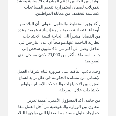
الوثيق بين الجانبين لدعم المبادرات الإنسانية وحشد
التمويلات لضمان استمرارية تقديم المساعدات
الاساسية لتخفيف من معاناة المواطنين.
وأكد وزير التخطيط والتعاون الدولي، أن البلاد تمر
بأوضاع اقتصادية صعبة وأزمة إنسانية عميقة وعدد
من القضايا..مشيراً الى الحاجة لتلبية الاحتياجات
الطارئة الناجمة عنها..موضحاً ان عدد النازحين في
الداخل وصل الى أكثر من 4.5 مليون شخص إلى
جانب استضافة أكثر من 71,000 لاجئ مسجل لدى
المفوضية.
وجدد باذيب التأكيد على ضرورة قيام شركاء العمل
الإنساني من مساندة الحكومة في ظل تزايد اتساع
الفجوة بين الاحتياجات والتدخلات الإنسانية واولوية
الاحتياجات خلال المرحلة.
من جانبه، أكد المسؤول الأممي، أهمية تعزيز
التعاون بين الوزارة والمفوضية من أجل العمل معًا
نحو إيجاد حلول مستدامة للقضايا التي تواجهها البلاد.