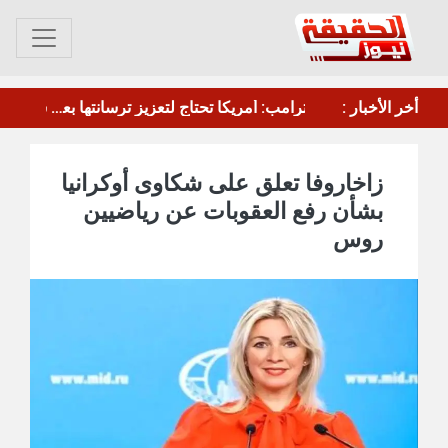
أخر الأخبار :
القوات الأمريكية تسحب طائرات التزود بالوقود من مطار بن غوريون
ترامب: أمريكا تحتاج لتعزيز ترسانتها بعد استنزافها بالحرب ضد إيران
زاخاروفا تعلق على شكاوى أوكرانيا
بشأن رفع العقوبات عن رياضيين
روس