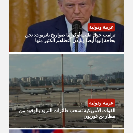
عربية ودولية
ترامب حول طلب أوكرانيا صواريخ باتريوت: نحن
بحاجة إليها أيضا وبايدن أعطاهم الكثير منها
عربية ودولية
القوات الأمريكية تسحب طائرات التزود بالوقود من
مطار بن غوريون