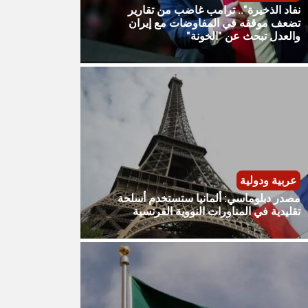
نفاد الذخيرة".. ترامب غاضب من تقارير
تضعف موقفه في المفاوضات مع إيران
والعدل تبحث عن "الخونة"
عربية ودولية
مصدر دبلوماسي: ألمانيا ستستخدم أسلحة
تقليدية في المناورات النووية الفرنسية