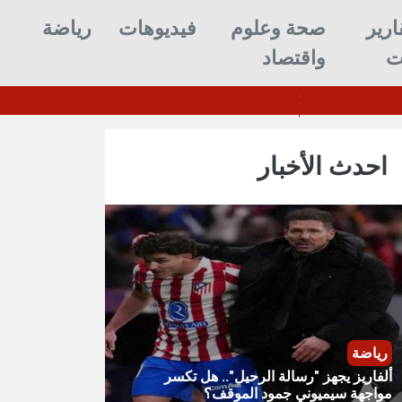
ارير
صحة وعلوم
فيديوهات
رياضة
ت
واقتصاد
ألفاريز يجهز "رسالة الرحي
احدث الأخبار
رياضة
ألفاريز يجهز "رسالة الرحيل".. هل تكسر
مواجهة سيميوني جمود الموقف؟