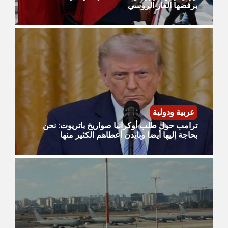
برفضها الغاز الروسي
عربية ودولية
ترامب حول طلب أوكرانيا صواريخ باتريوت: نحن
بحاجة إليها أيضا وبايدن أعطاهم الكثير منها