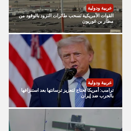
عربية ودولية
القوات الأمريكية تسحب طائرات التزود بالوقود من
مطار بن غوريون
عربية ودولية
ترامب: أمريكا تحتاج لتعزيز ترسانتها بعد استنزافها
بالحرب ضد إيران