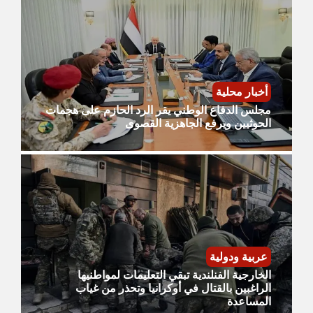
أخبار محلية
مجلس الدفاع الوطني يقر الرد الحازم على هجمات
الحوثيين ويرفع الجاهزية القصوى
عربية ودولية
الخارجية الفنلندية تبقي التعليمات لمواطنيها
الراغبين بالقتال في أوكرانيا وتحذر من غياب
المساعدة