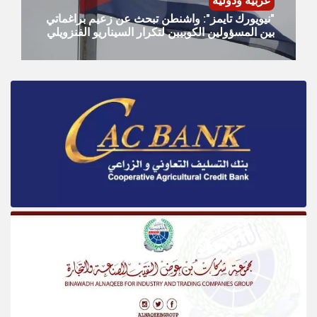
عربية ودولية
"نيويورك تايمز": واشنطن تبحث عن زعيم براغماتي
بين المسؤولين الكوبيين لتكرار السيناريو الفنزويلي