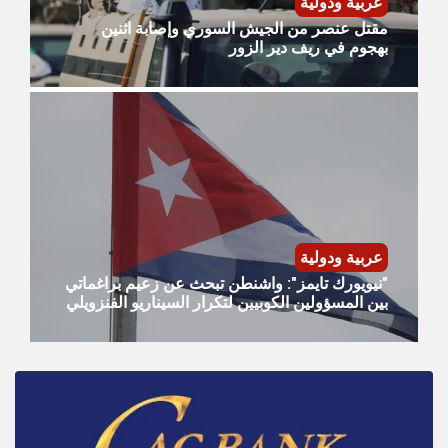
عربية ودولية
مقتل عنصر من الجيش السوري وإصابة اثنين
بهجوم في ريف دير الزور
عربية ودولية
"نيويورك تايمز": واشنطن تبحث عن زعيم براغماتي
بين المسؤولين الكوبيين لتكرار السيناريو الفنزويلي