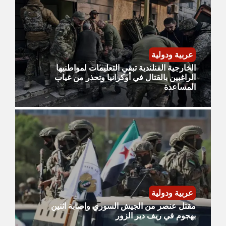
عربية ودولية
الخارجية الفنلندية تبقي التعليمات لمواطنيها
الراغبين بالقتال في أوكرانيا وتحذر من غياب
المساعدة
عربية ودولية
مقتل عنصر من الجيش السوري وإصابة اثنين
بهجوم في ريف دير الزور