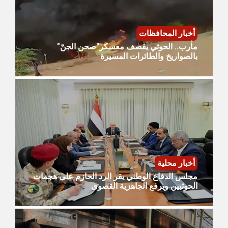
أخبار المحافظات
مأرب.. الحوثي يقصف معسكر"صحن الجنّ"
بالصواريخ والطائرات المسيرة
أخبار محلية
مجلس الدفاع الوطني يقر الرد الحازم على هجمات
الحوثيين ويرفع الجاهزية القصوى