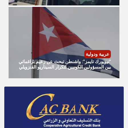
عربية ودولية
"نيويورك تايمز": واشنطن تبحث عن زعيم براغماتي
بين المسؤولين الكوبيين لتكرار السيناريو الفنزويلي