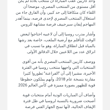
وأكد كاربين عقب المباراة أن منتخب بلاده لم يكن
أقل مستوى من المنتخب المصري، موضحا أن
اللقاء كان متكافئا إلى حد كبير، وأن الفارق جاء من
استغلال المنتخب المصري لإحدى فرصه، بينما أهدر
المهاجم إيفان سيرجييف فرصة مشابهة للروس.
وأشار مدرب روسيا إلى أن لاعبيه احتاجوا لبعض
الوقت للتأقلم مع أرضية الملعب، خاصة بعد رشها
بالمياه قبل انطلاق المباراة، وهو ما تسبب في
انزلاق عدد من اللاعبين خلال الدقائق الأولى.
ووصف كاربين المنتخب المصري بأنه من أقوى
المنتخبات التي واجهها منتخب روسيا في الفترة
الأخيرة، مشيرا إلى أن "الفراعنة" تطوروا كثيرا
مقارنة بنسخة عام 2018، وأنهم يملكون حظوظا
قوية للظهور بصورة مميزة في كأس العالم 2026.
وأضاف أن المباريات الودية أمام منتخبات قوية
أصبحت ضرورية بالنسبة لروسيا في ظل فترة
الإيقاف الحالية، لأنها تمنح الجهاز الفني فرصة