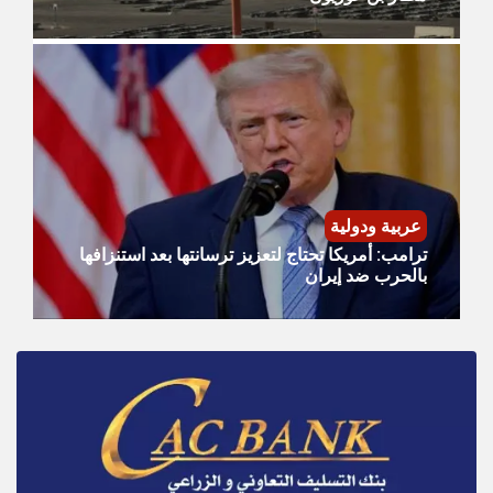
عربية ودولية
ترامب: أمريكا تحتاج لتعزيز ترسانتها بعد استنزافها
بالحرب ضد إيران