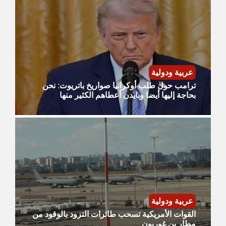
عربية ودولية
ترامب حول طلب أوكرانيا صواريخ باتريوت: نحن
بحاجة إليها أيضا وبايدن أعطاهم الكثير منها
عربية ودولية
القوات الأمريكية تسحب طائرات التزود بالوقود من
مطار بن غوريون