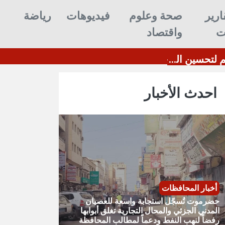
ارير
صحة وعلوم
فيديوهات
رياضة
ت
واقتصاد
لودر تختتم ثلاثة أيام من الاعتصام المدني الجزئي تحت شعار لا للوصاية.. نعم لتحسين الخدمات
احدث الأخبار
أخبار المحافظات
حضرموت تُسجّل استجابة واسعة للعصيان
المدني الجزئي والمحال التجارية تغلق أبوابها
رفضاً لنهب النفط ودعماً لمطالب المحافظة