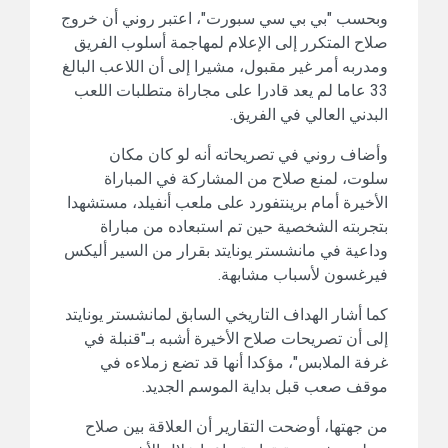
وبحسب "بي بي سي سبورت"، اعتبر روني أن خروج
صلاح المتكرر إلى الإعلام لمهاجمة أسلوب الفريق
ومدربه أمر غير مقبول، مشيرا إلى أن اللاعب البالغ
33 عاما لم يعد قادرا على مجاراة متطلبات اللعب
البدني العالي في الفريق.
وأضاف روني في تصريحاته أنه لو كان مكان
سلوت، لمنع صلاح من المشاركة في المباراة
الأخيرة أمام برينتفورد على ملعب أنفيلد، مستشهدا
بتجربته الشخصية حين تم استبعاده من مباراة
وداعية في مانشستر يونايتد بقرار من السير أليكس
فيرغسون لأسباب مشابهة.
كما أشار الهداف التاريخي السابق لمانشستر يونايتد
إلى أن تصريحات صلاح الأخيرة أشبه بـ"قنبلة في
غرفة الملابس"، مؤكدا أنها قد تضع زملاءه في
موقف صعب قبل بداية الموسم الجديد.
من جهتها، أوضحت التقارير أن العلاقة بين صلاح