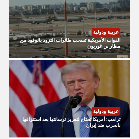
عربية ودولية
القوات الأمريكية تسحب طائرات التزود بالوقود من
مطار بن غوريون
عربية ودولية
ترامب: أمريكا تحتاج لتعزيز ترسانتها بعد استنزافها
بالحرب ضد إيران