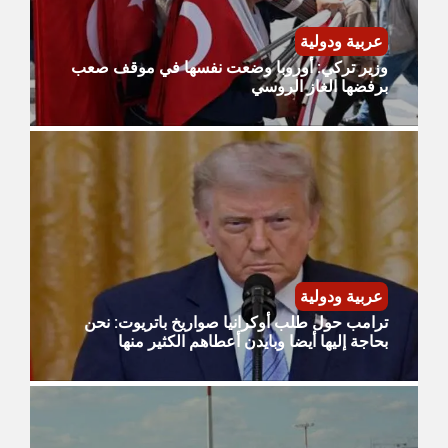
عربية ودولية
وزير تركي: أوروبا وضعت نفسها في موقف صعب
برفضها الغاز الروسي
عربية ودولية
ترامب حول طلب أوكرانيا صواريخ باتريوت: نحن
بحاجة إليها أيضا وبايدن أعطاهم الكثير منها