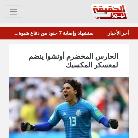
أخر الأخبار :
ترامب: أمريكا تحتاج لتعزيز ترسانتها بعد استنزافها بالحرب ضد إيران
الحارس المخضرم أوتشوا ينضم
لمعسكر المكسيك