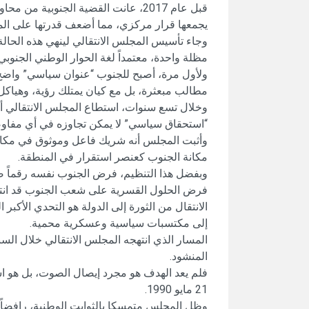
قبل عام 2017، عانت القضية الجنوبية م
يجمعها قرار مركزي، مما أضعف قدرتها على المنا
وجاء تأسيس المجلس الانتقالي لينهي هذه الحالة
مظلة واحدة، معتمداً لغة الحوار الوطني الجنوبي 
ولأول مرة، أصبح للجنوب “عنوان سياسي” واضح أ
مطالب مبعثرة، بل مع كيان يمتلك رؤية، وهياكل
وخلال تسع سنوات، استطاع المجلس الانتقالي 
“استحقاق سياسي” لا يمكن تجاوزه في أي مفاو
وأثبت المجلس أنه شريك فاعل وموثوق في مكافحة
مكانة الجنوب كعنصر استقرار في المنطقة.
وبفضل هذا التنظيم، فرض الجنوب نفسه رقماً صع
فرض الحلول القسرية على شعب الجنوب قد انت
الانتقال من الثورة إلى الدولة هو التحدي الأكبر 
إلى مكتسبات سياسية وعسكرية محمية.
المسار الذي انتهجه المجلس الانتقالي خلال ال
المنشود.
فلم يعد الهدف هو مجرد إيصال الصوت، بل هو است
21 مايو 1990.
وظل المجلس متمسكا بالثوابت الوطنية، رافضاً 