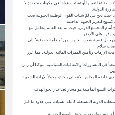
ن محاولات حثيثة لتغييبها أو تشتيت قواها في مكونات متعددة لا
ورة الدولية.
، حيث نجح في لمّ شتات القوى الوطنية الجنوبية تحت
كمنهج لتعزيز الجبهة الداخلية.
مام المجتمع الدولي، حيث لم يعد العالم يتعامل مع
، وقوة على الأرض.
أن ينقل قضية شعب الجنوب من “مظلمة حقوقية” إلى
ضات سلام.
 الإرهاب وتأمين الممرات المائية الدولية، مما عزز
باً في المشاورات والاتفاقيات السياسية، مؤكداً أن زمن
هى.
الذي خاضه المجلس الانتقالي بنجاح، محولاً الإرادة الشعبية
سنوات التسع الماضية هو مسار تصاعدي نحو الهدف
عادة الدولة المستقلة كاملة السيادة على حدود ما قبل
أي مساومات تمس جوهر الهوية الجنوبية.