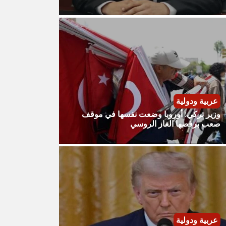
عربية ودولية
وزير تركي: أوروبا وضعت نفسها في موقف
صعب برفضها الغاز الروسي
عربية ودولية