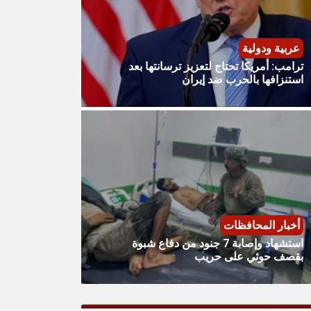
عربية ودولية
ترامب: أمريكا تحتاج لتعزيز ترسانتها بعد
استنزافها بالحرب ضد إيران
أخبار المحافظات
استشهاد وإصابة 7 جنود من دفاع شبوة
بقصف حوثي على حريب