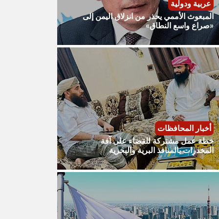
عربية ودولية
​المبعوث الأممي يحذر من انزلاق اليمن إلى
«صراع واسع النطاق»
أخبار المحافظات
​خطة عمل مشتركة للقضاء على آفة
المخدرات بالمنافذ البرية والبحرية