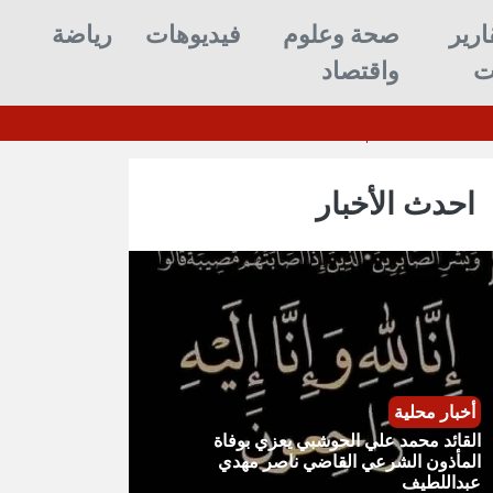
ارير
صحة وعلوم
فيديوهات
رياضة
ت
واقتصاد
للحوثيين
احدث الأخبار
أخبار محلية
القائد محمد علي الحوشبي يعزي بوفاة
المأذون الشرعي القاضي ناصر مهدي
عبداللطيف