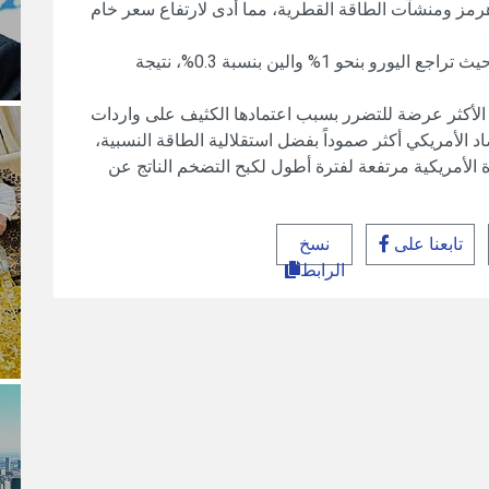
رمز ومنشآت الطاقة القطرية، مما أدى لارتفاع سعر خام
وواجه اليورو والين الياباني ضغوطاً بيعية حادة؛ حيث تراجع اليورو بنحو 1% والين بنسبة 0.3%، نتيجة
ي الأكثر عرضة للتضرر بسبب اعتمادها الكثيف على واردات
 الأمريكي أكثر صموداً بفضل استقلالية الطاقة النسبية،
ة الأمريكية مرتفعة لفترة أطول لكبح التضخم الناتج عن
تابعنا على
نسخ
الرابط