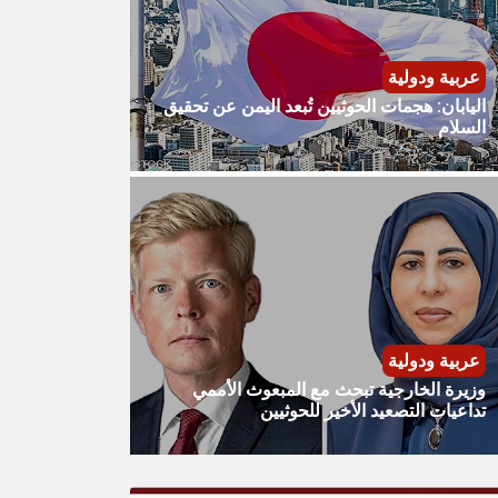
عربية ودولية
​اليابان: هجمات الحوثيين تُبعد اليمن عن تحقيق
السلام
عربية ودولية
​وزيرة الخارجية تبحث مع المبعوث الأممي
تداعيات التصعيد الأخير للحوثيين