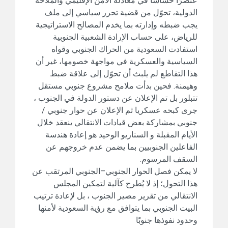
عنصرًا حساسًا في معادلة الأمن الإقليمي والملاحة
الدولية، تحوّل من قضية تحرر سياسي إلى ملف
يجب ضبطه وإدارته بما يخدم المصالح الاستراتيجية
للرياض، على حساب الإرادة الشعبية الجنوبية
استفادت السعودية من الحراك الجنوبي وقواه
السياسية والعسكرية في مواجهة خصومها، غير أن
هذا التقاطع لم يلبث أن تحوّل إلى علاقة ضبط
وهيمنة. فحين بدأت ملامح مشروع جنوبي مستقل
تتبلور بل تم الإعلان عن دستور الدولة في الجنوب ،
جرى كبحه عسكريا ثم الإعلان عن حوار جنوبي /
جنوبي بمشاركة بعض قيادات الانتقالي ينعقد خلال
الأيام المقبلة و السناريو الوحيد هو إعادة هندسة
الفاعلين الجنوبيين بما يضمن عدم خروجهم عن
السقف المرسوم.
لا يمكن فصل الحوار الجنوبي–الجنوبي المرتقب عن
هذا التحول؛ إذ لا يُطرح كآلية لتمكين المجلس
الانتقالي من تقرير مصير الجنوب ، بل لإعادة ترتيب
البيت الجنوبي بما يتوافق مع رؤية السعودية لأمنها
وحدود نفوذها جنوبًا