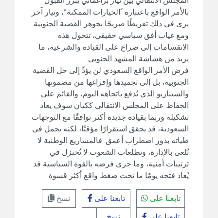
المجلس الانتقالي بين تيار براغماتي يبرر القبول
بالأمر الواقع باعتباره “الخيارات الممكنة”، وتيار آخر
يرى في ذلك تفريطًا صريحًا بجوهر القضية الجنوبية.
ومع غياب أفق سياسي حقيقي، تتحول هذه
الانقسامات إلى صراع على القيادة والشرعية، ما
يزيد من هشاشة المشهد الجنوبي.
فرض الأمر الواقع السعودي لن يؤدِّ إلى حل القضية
الجنوبية، بل إلى تجميدها وإفراغها من مضمونها.
والسيناريو الذي يُدفع باتجاهه اليوم، والقائم على
الحفاظ على المجلس الانتقالي ككيان سوف يعاد
تشكيله وربما بقيادة جديدة أكثر توافقًا مع التوجهات
السعودية، قد يحقق استقرارًا مؤقتًا، لكنه يحمل في
طياته بذور اضطراب أعمق. فالمشاريع الوطنية لا
تُلغى بالإدارة، وتطلعات الشعوب لا تُختزل في
ترتيبات أمنية، وما جرى فرضه بالقوة السياسية قد
يُعاد فتحه يومًا ما تحت ضغط واقع أكثر قسوة
تابعنا على
تابعنا على
نسخ
تابعنا على
نسخ