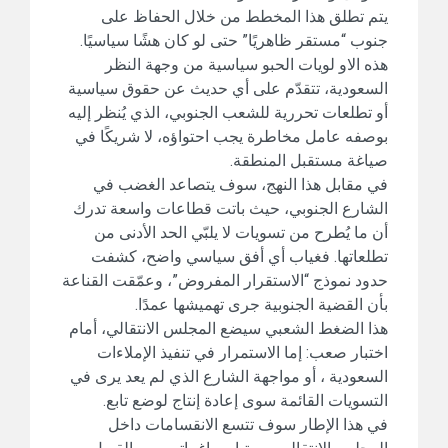
يتم تطلق هذا المخطط من خلال الحفاظ على
جنوب “مستقر ظاهريًا” حتى لو كان هشًا سياسيًا.
هذه الاو لويات الحبو سياسية من وجهة النظر
السعودية، تتقدّم على أي حديث عن حقوق سياسية
أو تطلعات تحررية للشعب الجنوبي، الذي يُنظر إليه
بوصفه عامل مخاطرة يجب احتواؤه، لا شريكًا في
صياغة مستقبل المنطقة.
في مقابل هذا النهج، سوف يتصاعد الغضب في
الشارع الجنوبي، حيث باتت قطاعات واسعة تدرك
أن ما يُطرح من تسويات لا يلبّي الحد الأدنى من
تطلعاتها. فغياب أي أفق سياسي واضح، كشفت
حدود نموذج “الاستقرار المفروض”، وعمّقت القناعة
بأن القضية الجنوبية جرى تهميشها عمدًا.
هذا الضغط الشعبي سيضع المجلس الانتقالي، أمام
اختبار صعب: إما الاستمرار في تنفيذ الإملاءات
السعودية ، أو مواجهة الشارع الذي لم يعد يرى في
التسويات القائمة سوى إعادة إنتاج لوضع تابع.
في هذا الإطار سوف تتسع الانقسامات داخل