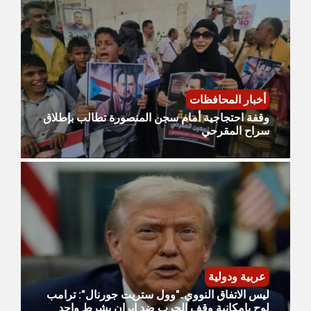
أخبار المحافظات
وقفة احتجاجية أمام سجن المنصورة تطالب بإطلاق
سراح المقرحي
عربية ودولية
ليس الاتفاق النووي.."وول ستريت جورنال": ترامب
لوح بإمكانية وقف الحرب ضد إيران بشرط واحد