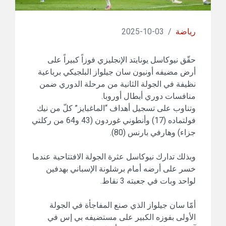
رياضة
/
03-10-2025
حقّق نيوكاسل يونايتد الإنجليزي فوزاً كبيراً على
أرض مضيفه أونيون سان جيلواز البلجيكي برباعية
نظيفة في الجولة الثانية من مرحلة الدوري ضمن
منافسات دوري أبطال أوروبا.
وتناوب على تسجيل أهداف “الماغبايز” كلّ من نيك
فولتماده (17) وأنطوني غوردون (43 و64 من ركلتي
جزاء) وهارفي بارنس (80).
وبذلك تدارك نيوكاسل عثرة الجولة الافتتاحية عندما
خسر على أرضه أمام برشلونة الإسباني بهدفين
لواحد وبات في جعبته 3 نقاط.
أمّا سان جيلواز الذي صنع المفاجأة في الجولة
الأولى بفوزه الكبير على مستضيفه بي إس في