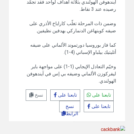
آيندهوفن الهولندي بثلاثة أهداف لواحد فقد تجمّد
رصيده عند 3 نقاط.
وضمن ذات المرحلة تغلّب كاراباخ الأذري على
ضيفه كوبنهاغن الدنماركي بهدفين نظيفين.
كما فاز بوروسيا دورتموند الألماني على ضيفه
أتليتيك بيلباو الإسباني (4-1).
وخيّم التعادل الإيجابي (1-1) على مواجهة باير
ليفركوزن الألماني وضيفه بي إس في آيندهوفن
الهولندي.
تابعنا على
تابعنا على
نسخ
تابعنا على
نسخ
الرابط