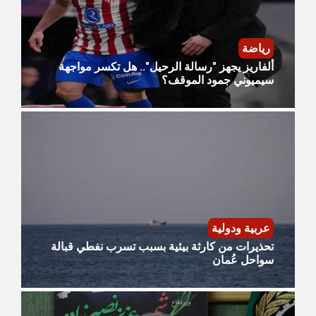
رياضة
ألفاريز يجهز "رسالة الرحيل".. هل تكسر مواجهة
سيميوني جمود الموقف؟
عربية ودولية
تحذيرات من كارثة بيئية بسبب تسرب نفطي قبالة
سواحل عُمان