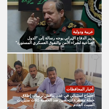
عربية ودولية
وزير الدفاع الإيراني يوجه رسالة إلى "الدول
الساعية لشراء الأمن والتفوق العسكري المستورد"
أخبار المحافظات
اجتماع استثنائي في عدن يناقش ترتيبات إطلاق
حملة مصغرة للتحصين ضد الحصبة لثلاث مديريات
السبت القادم