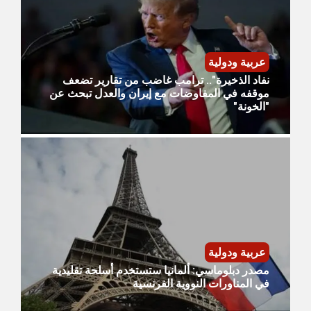
عربية ودولية
نفاد الذخيرة".. ترامب غاضب من تقارير تضعف
موقفه في المفاوضات مع إيران والعدل تبحث عن
"الخونة"
عربية ودولية
مصدر دبلوماسي: ألمانيا ستستخدم أسلحة تقليدية
في المناورات النووية الفرنسية