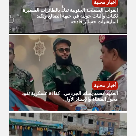
أخبار محلية
القوات المسلحة الجنوبية تدكُّ بالطائرات المسيرة
ثكنات وآليات حوثية في جبهة الضالع وتكبد
المليشيات خسائر فادحة.
أخبار محلية
العميد محمد يسلم الجردمي.. كفاءة عسكرية تقود
محور المشاة والإسناد الأول.