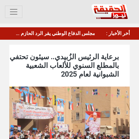
عصيان جزئي في العاصمة عدن للمطالبة بتحسين الخدمات والأوضاع المعيشية
أخر الأخبار :
مأرب.. الحوثي يقصف معسكر"صحن الجنّ" بالصواريخ والطائرات المسيرة
برعاية الرئيس الزُبيدي.. سيئون تحتفي
بالمطلع السنوي للألعاب الشعبية
الشبوانية لعام 2025