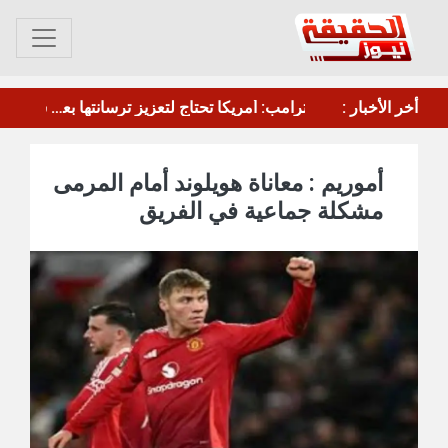
أخر الأخبار :
القوات الأمريكية تسحب طائرات التزود بالوقود من مطار بن غوريون
ترام
أموريم : معاناة هويلوند أمام المرمى
مشكلة جماعية في الفريق