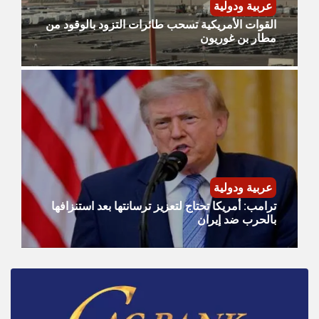
عربية ودولية
القوات الأمريكية تسحب طائرات التزود بالوقود من
مطار بن غوريون
عربية ودولية
ترامب: أمريكا تحتاج لتعزيز ترسانتها بعد استنزافها
بالحرب ضد إيران