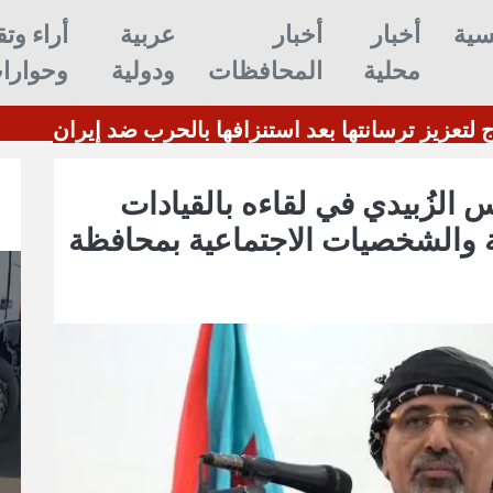
سية
أخبار
أخبار
عربية
أراء وتق
محلية
المحافظات
ودولية
وحوارا
 بن غوريون
ترامب: أمريكا تحتاج لتع
 الزُبيدي في لقاءه بالقيادات
ية والشخصيات الاجتماعية بمحافظة