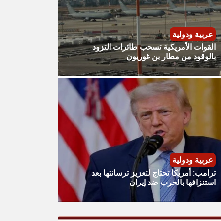
عربية ودولية
القوات الأمريكية تسحب طائرات التزود
بالوقود من مطار بن غوريون
عربية ودولية
ترامب: أمريكا تحتاج لتعزيز ترسانتها بعد
استنزافها بالحرب ضد إيران