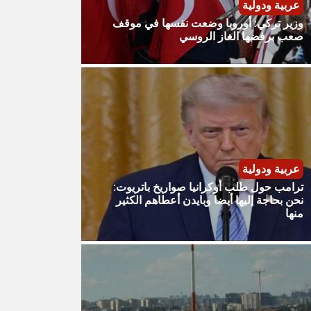
عربية ودولية
وزير تركي: أوروبا وضعت نفسها في موقف
صعب برفضها الغاز الروسي
عربية ودولية
ترامب حول طلب أوكرانيا صواريخ باتريوت:
نحن بحاجة إليها أيضا وبايدن أعطاهم الكثير
منها