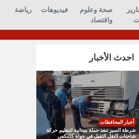
ارير
صحة وعلوم
فيديوهات
رياضة
ت
واقتصاد
زيز ترسانتها بعد استنزافها بالحرب ضد إيران
احدث الأخبار
أخبار المحافظات
شرطة السير تنفذ حملة ميدانية لتنظيم حركة
شاحنات النقل الثقيل في جولة كالتكس.