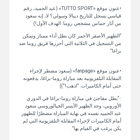
•عنون موقع «TUTTO SPORT» (عبد الحميد، رقم
قياسي يسجل للتاريخ ديبالا وسولي؟ لا، إنه سعود
من أثار حماس مشجعي روما: الهدف الأول!)
“الظهير الأصفر الأحمر كان بطل أداء ممتاز وتمكن
من التسجيل في الثلاثية التي أحرزها فريق روما ضد
براغا”.
•عنون موقع «fanpage» (سعود مضطر لإجراء
المقابلة التلفزيونية بعد مباراة روما-براغا، يدفعونه
حتى أمام الكاميرات: “اذهب!”))
: “بطل مفاجئ في مباراة روما-براغا في الدوري
الأوروبي، وجد الظهير الأيسر الجيالوروسي سعود
عبد الحميد نفسه في نهاية المباراة مضطرًا للظهور
أمام الكاميرات لإجراء المقابلة التلفزيونية التي لم
يكن يرغب في القيام بها”.