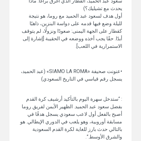
سعود عبد الحميد، القطار الذي أغرق براغا: ماذا
يحدث مع تشيليك؟)
أول هدف لسعود عبد الحميد مع روما، هو نتيجة
لليلة وضع فيها قدمه على دواسة البنزين، ذاهبًا
كقطار على الجهة اليمنى: صعودًا ونزولًا، لم يتوقف
أبدًا. حقًا يجب أخذه ووضعه في الحقيبة [إشارة إلى
الاستمرارية في اللعب].
•عنونت صحيفة «SIAMO LA ROMA» (عبد الحميد،
يسجل رقم قياسي في التاريخ السعودي)
: “ستدخل سهرة اليوم بالتأكيد أرشيف كرة القدم
بفضل سعود عبد الحميد. الظهير الأيمن لفريق روما
أصبح بالفعل أول لاعب سعودي يسجل هدفًا في
مسابقة أوروبية، وهو يلعب في الدوري الإيطالي. هو
بالتالي حدث بارز للغاية لكرة القدم السعودية
والشرق الأوسط.”.