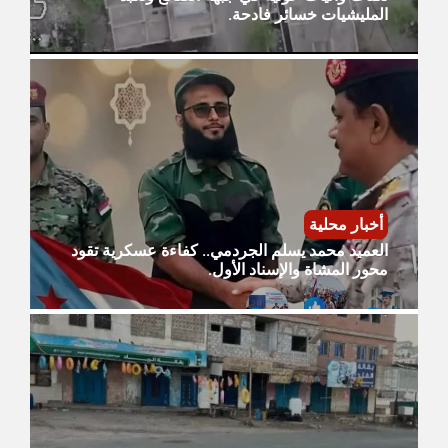
المليشيات خسائر فادحة.
أخبار محلية
العميد محمد يسلم الجردمي.. كفاءة عسكرية تقود
محور المشاة والإسناد الأول.