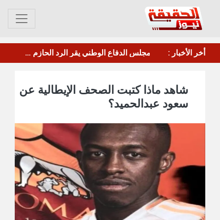
عصيان جزئي في العاصمة عدن للمطالبة بتحسين الخدمات والأوضاع المعيشية
أخر الأخبار :
مأرب.. الحوثي يقصف معسكر"صحن الجنّ" بالصواريخ والطائرات المسيرة
شاهد ماذا كتبت الصحف الإيطالية عن
سعود عبدالحميد؟