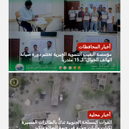
أخبار المحافظات
مؤسسة النقيب التنموية الخيرية تختتم دورة صيانة
الهاتف الجوال" لـ 15 متدرباً.
أخبار محلية
القوات المسلحة الجنوبية تدكُّ بالطائرات المسيرة
ثكنات وآليات حوثية في جبهة الضالع وتكبد