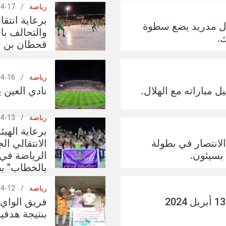
رياضة
/
17-04-2024
برعاية انتقا
يال مدريد يضع سطوة
والتحالف با
.
قحطان بن س
رياضة
/
16-04-2024
ل مباراته مع الهلال.
نادي العين ي
رياضة
/
13-04-2024
برعاية الهي
الانتصار في بطولة
الانتقالي ا
 بسيئون.
الرياضة في
بالخطاب" بط
رياضة
/
12-04-2024
جدول مباريات يوم السبت 13 أبريل 2024
فريق الواي
بنتيجة هدفي