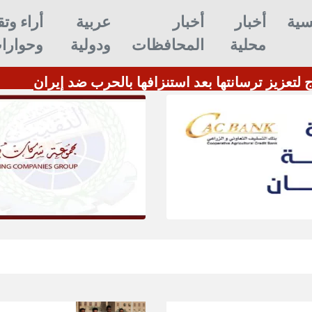
سية
أخبار
أخبار
عربية
أراء وتق
محلية
المحافظات
ودولية
وحوارا
 لتعزيز ترسانتها بعد استنزافها بالحرب ضد إيران