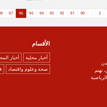
98
97
96
95
94
93
92
91
90
...
2
الأقسام
أخبار محلية
أخبار الم
دن
صحة وعلوم واقتصاد
ف
، تهتم
الرياضية