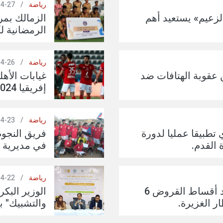
رياضة
/
27-04-2024
الزعيم» يستعيد أهم
الزمالك بمر
الرمضانية ل
رياضة
/
26-04-2024
ن عقوبة الهتافات ضد
غيابات الأه
إفريقيا 2024م
رياضة
/
23-04-2024
تطبيقا عمليا لدورة
فريق النجوم
 القدم.
في مديرية ح
رياضة
/
22-04-2024
الإمارات: يمكن تأجيل سداد أقساط القروض 6
الوزير البكر
ر الغزيرة.
والتشبيك" ب